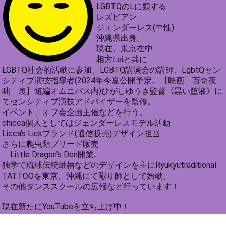
LGBTQのLに類する
レズビアン
ジェンダーレス(中性)
沖縄県出身。
現在、東京在中
相方Leiと共に
LGBTQ社会的活動に参加。LGBTQ講演会の講師、LgbtQセン
シティブ演技指導者(2024年今夏公開予定。【映画 百奇夜
咄 裏】短編オムニバス内)ひがしゆうき監督《黒い堕液》に
てセンシティブ演技アドバイザーを監修。
イベント、オフ会企画主催などを行う。
chicca個人としてはジェンダーレスモデル活動
Licca's Lickブランド(通信販売)デザイン担当
さらに爬虫類ブリード販売
Little Dragon's Den開業。
独学で琉球伝統紬柄などのデザインを主にRyukyutraditional
TATTOOを東京、沖縄にて彫り師として始動。
その他ダンススクールの広報など行っています！
現在新たにYouTubeを立ち上げ中！