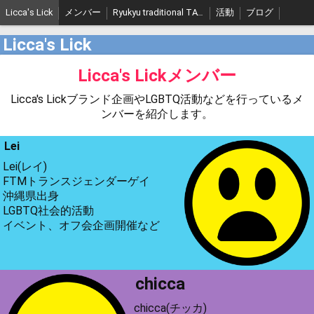
Licca's Lick
メンバー
Ryukyu traditional TATTOO
活動
ブログ
Licca's Lick
Licca's Lickメンバー
Licca's Lickブランド企画やLGBTQ活動などを行っているメ
ンバーを紹介します。
Lei
Lei(レイ)
FTMトランスジェンダーゲイ
沖縄県出身
LGBTQ社会的活動
イベント、オフ会企画開催など
chicca
chicca(チッカ)